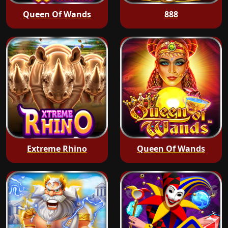
Queen Of Wands
888
Extreme Rhino
Queen Of Wands