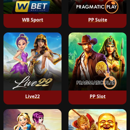
WB Sport
PP Suite
Live22
PP Slot