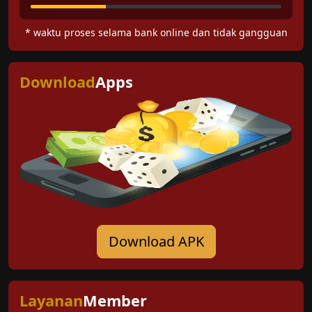
* waktu proses selama bank online dan tidak gangguan
Download
Apps
Download APK
Layanan
Member